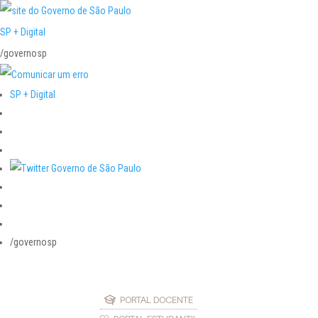
SP + Digital
/governosp
SP + Digital
/governosp
PORTAL DOCENTE