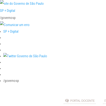
SP + Digital
/governosp
SP + Digital
/governosp
PORTAL DOCENTE