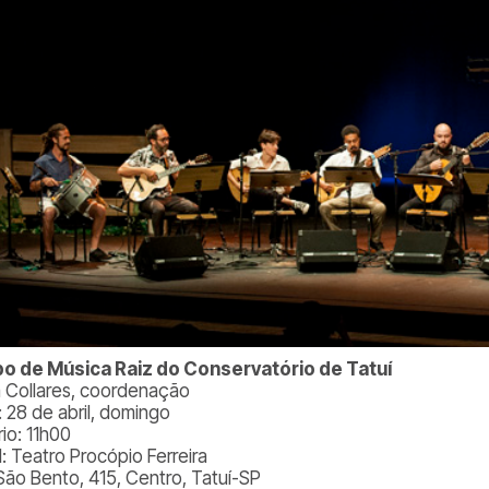
o de Música Raiz do Conservatório de Tatuí
 Collares, coordenação
: 28 de abril, domingo
io: 11h00
l: Teatro Procópio Ferreira
São Bento, 415, Centro, Tatuí-SP