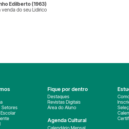
inho Edilberto (1963)
a venda do seu Lidirico
omos
Fique por dentro
Estu
Destaques
Como
ça
Revistas Digitais
Inscr
 Setores
Área do Aluno
Sele
Escolar
Calen
ente
Certi
Agenda Cultural
l
Calendário Mensal