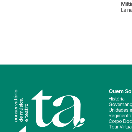
Milt
Lá n
Quem S
História
Governan
Unidades e
Regimento 
Corpo Doc
Tour Virtua