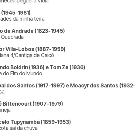
heceu peguei a Viola
 (1945-1981)
ades da minha terra
o de Andrade (1823-1945)
a Quebrada
or Villa-Lobos (1887-1959)
iana 4/Cantiga de Caicó
ndo Boldrin (1936) e Tom Zé (1936)
 do Fim do Mundo
val dos Santos (1917-1997) e Moacyr dos Santos (1932
sa
 Bittencourt (1907-1979)
aneja
celo Tupynambá (1859-1953)
cota sai da chuva