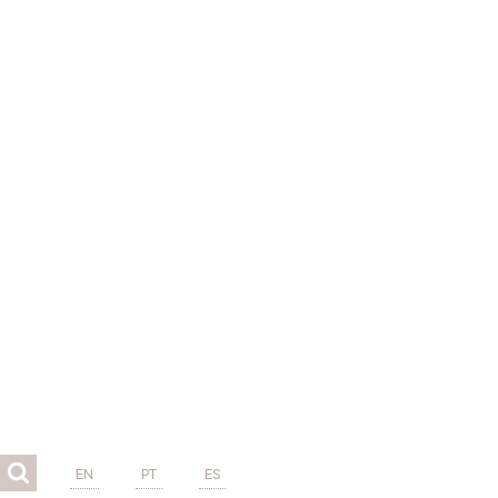
EN
PT
ES