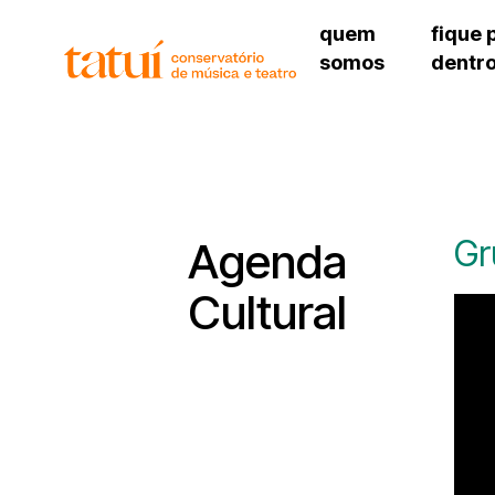
quem
fique 
somos
dentr
histórico
agenda cultural
governança
calendário escolar
unidades e setores
programas de conc
regimento escolar
revistas digitais
corpo docente
espaço estudantil
Gr
Agenda
Cultural