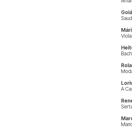
Aman
Goiá
Saud
Mári
Viol
Heit
Bach
Rola
Moda
Lori
A Ca
René
Sert
Mar
Mari