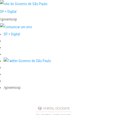
SP + Digital
/governosp
SP + Digital
/governosp
PORTAL DOCENTE