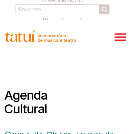
PORTAL ESTUDANTIL
EN
PT
ES
Agenda
Cultural