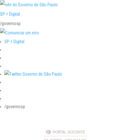
SP + Digital
/governosp
SP + Digital
/governosp
PORTAL DOCENTE