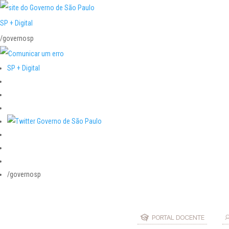
SP + Digital
/governosp
SP + Digital
/governosp
PORTAL DOCENTE