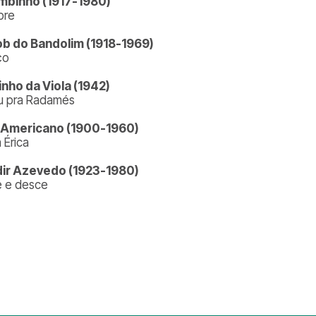
mbinho (1917-1980)
pre
b do Bandolim (1918-1969)
ço
inho da Viola (1942)
u pra Radamés
 Americano (1900-1960)
 Érica
ir Azevedo (1923-1980)
 e desce