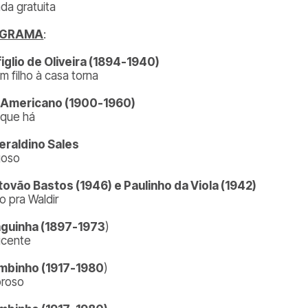
ada gratuita
OGRAMA
:
iglio de Oliveira (1894-1940)
m filho à casa torna
 Americano (1900-1960)
 que há
raldino Sales
goso
tovão Bastos (1946) e Paulinho da Viola (1942)
o pra Waldir
nguinha (1897-1973
)
licente
mbinho (1917-1980
)
roso