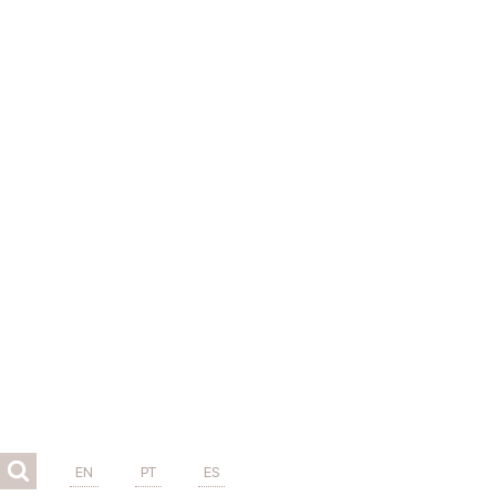
EN
PT
ES