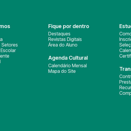
omos
Fique por dentro
Estu
Destaques
Como
ça
Revistas Digitais
Inscr
 Setores
Área do Aluno
Sele
Escolar
Calen
ente
Certi
Agenda Cultural
l
Calendário Mensal
Tran
Mapa do Site
Cont
Pres
Recu
Comp