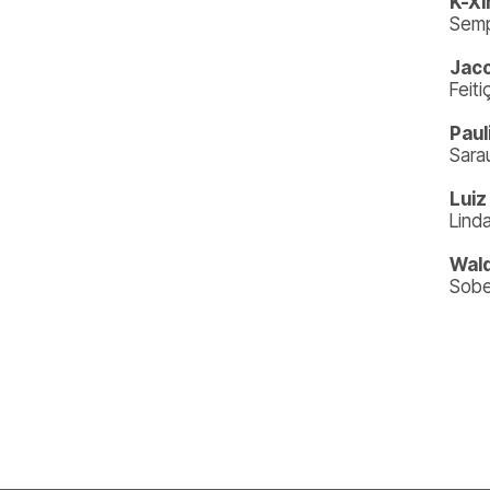
K-Xi
Sem
Jaco
Feiti
Paul
Sara
Luiz
Linda
Wald
Sobe