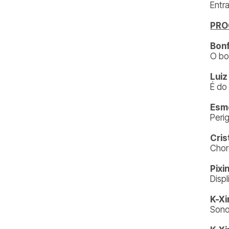
Entr
PR
Bonf
O bo
Luiz
É do
Esme
Peri
Cris
Chor
Pixi
Disp
K-Xi
Sono