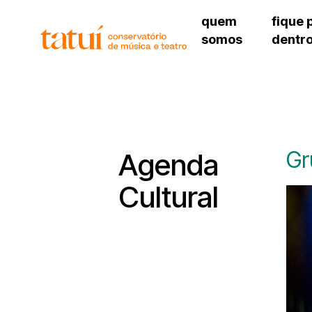
quem
fique 
somos
dentr
histórico
agenda cultural
governança
calendário escolar
unidades e setores
programas de conc
regimento escolar
revistas digitais
corpo docente
espaço estudantil
Gr
Agenda
Cultural