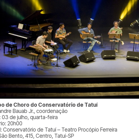
o de Choro do Conservatório de Tatuí
andre Bauab Jr., coordenação
 03 de julho, quarta-feira
rio: 20h00
l: Conservatório de Tatuí – Teatro Procópio Ferreira
São Bento, 415, Centro, Tatuí-SP