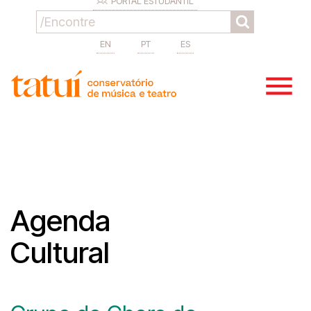
PORTAL ESTUDANTIL
EN
PT
ES
Agenda
Cultural