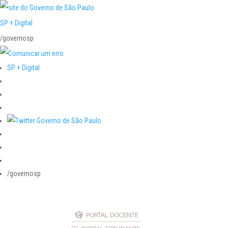
SP + Digital
/governosp
SP + Digital
/governosp
PORTAL DOCENTE