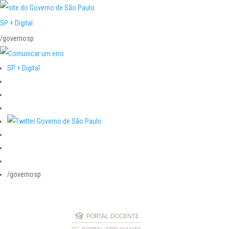
SP + Digital
/governosp
SP + Digital
/governosp
PORTAL DOCENTE