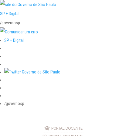
SP + Digital
/governosp
SP + Digital
/governosp
PORTAL DOCENTE