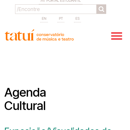
PORTAL ESTUDANTIL
EN
PT
ES
Agenda
Cultural