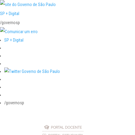
SP + Digital
/governosp
SP + Digital
/governosp
PORTAL DOCENTE