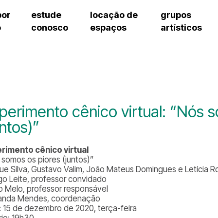
por
estude
locação de
grupos
o
conosco
espaços
artísticos
teatro procópio ferreira
artes cênicas
grupos artísticos de bolsistas
fale cono
salão villa-lobos
música
grupos pedagógicos – sede
pergunta
erto
auditório unidade chiquinha gonzaga
processo seletivo
grupos pedagógicos – polo
como che
orientações para locação
visite o c
equipe té
assessori
perimento cênico virtual: “Nós 
trabalhe 
untos)”
rimento cênico virtual
 somos os piores (juntos)”
que Silva, Gustavo Valim, João Mateus Domingues e Letícia R
go Leite, professor convidado
io Melo, professor responsável
anda Mendes, coordenação
: 15 de dezembro de 2020, terça-feira
rio: 19h30