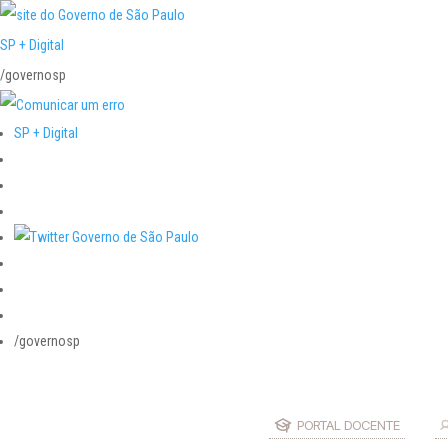
SP + Digital
/governosp
SP + Digital
/governosp
PORTAL DOCENTE