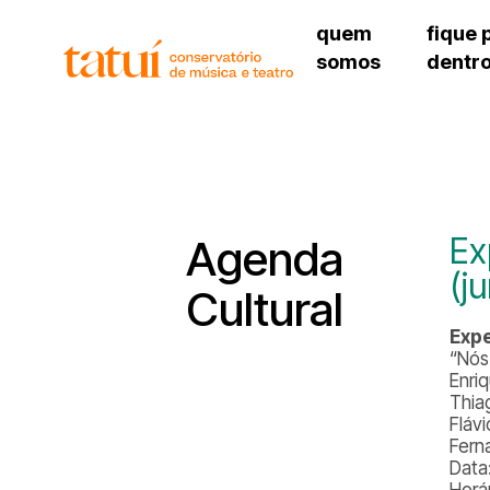
quem
fique 
somos
dentr
histórico
agenda cultural
governança
calendário escolar
unidades e setores
programas de conc
regimento escolar
revistas digitais
corpo docente
espaço estudantil
Ex
Agenda
(j
Cultural
Expe
“Nós
Enri
Thia
Fláv
Fern
Data
Horá