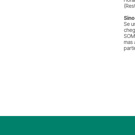
(Res
Sino
Se u
cheg
SOMO
mas 
part