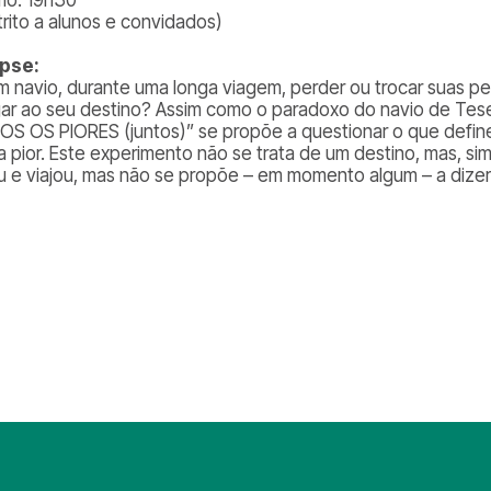
trito a alunos e convidados)
pse:
m navio, durante uma longa viagem, perder ou trocar suas 
ar ao seu destino? Assim como o paradoxo do navio de Tese
S OS PIORES (juntos)” se propõe a questionar o que defin
a pior. Este experimento não se trata de um destino, mas, s
iu e viajou, mas não se propõe – em momento algum – a dize