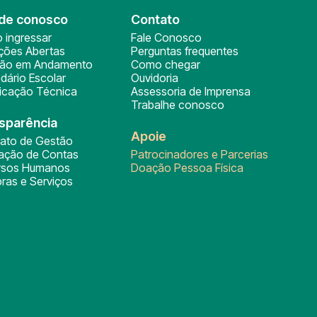
de conosco
Contato
 ingressar
Fale Conosco
ições Abertas
Perguntas frequentes
ção em Andamento
Como chegar
dário Escolar
Ouvidoria
ficação Técnica
Assessoria de Imprensa
Trabalhe conosco
sparência
Apoie
rato de Gestão
tação de Contas
Patrocinadores e Parcerias
rsos Humanos
Doação Pessoa Física
ras e Serviços