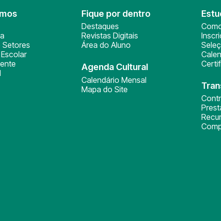
omos
Fique por dentro
Estu
Destaques
Como
ça
Revistas Digitais
Inscr
 Setores
Área do Aluno
Sele
Escolar
Calen
ente
Certi
Agenda Cultural
l
Calendário Mensal
Tran
Mapa do Site
Cont
Pres
Recu
Comp