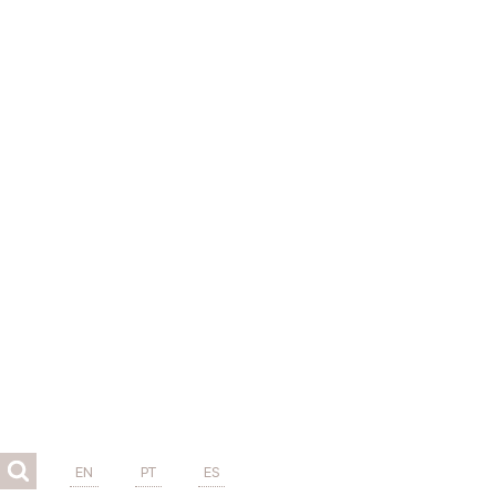
EN
PT
ES