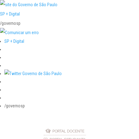
SP + Digital
/governosp
SP + Digital
/governosp
PORTAL DOCENTE