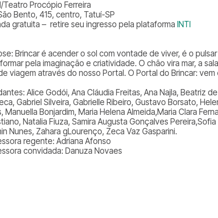
l/Teatro Procópio Ferreira
São Bento, 415, centro, Tatuí-SP
ada gratuita – retire seu ingresso pela plataforma
INTI
pse: Brincar é acender o sol com vontade de viver, é o pulsa
formar pela imaginação e criatividade. O chão vira mar, a sal
de viagem através do nosso Portal. O Portal do Brincar: ve
dantes: Alice Godói, Ana Cláudia Freitas, Ana Najla, Beatriz 
ca, Gabriel Silveira, Gabrielle Ribeiro, Gustavo Borsato, Hel
s, Manuella Bonjardim, Maria Helena Almeida,Maria Clara Fern
stiano, Natalia Fiuza, Samira Augusta Gonçalves Pereira,Sofia
in Nunes, Zahara gLourenço, Zeca Vaz Gasparini.
essora regente: Adriana Afonso
essora convidada: Danuza Novaes