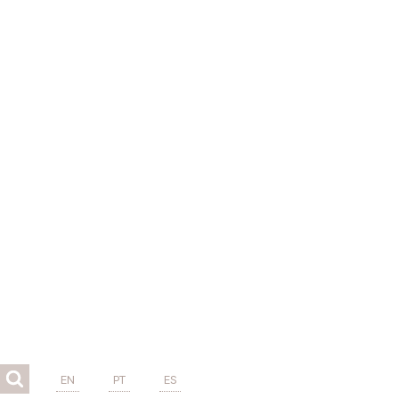
EN
PT
ES