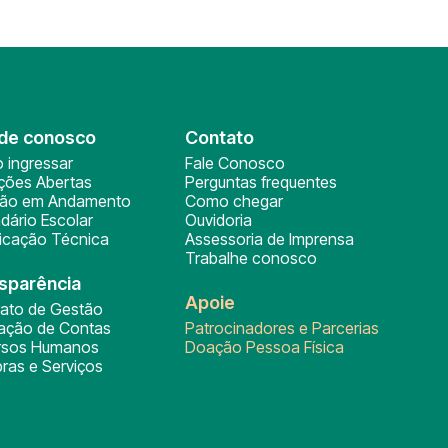
de conosco
Contato
 ingressar
Fale Conosco
ições Abertas
Perguntas frequentes
ção em Andamento
Como chegar
dário Escolar
Ouvidoria
ficação Técnica
Assessoria de Imprensa
Trabalhe conosco
sparência
Apoie
rato de Gestão
tação de Contas
Patrocinadores e Parcerias
rsos Humanos
Doação Pessoa Física
ras e Serviços