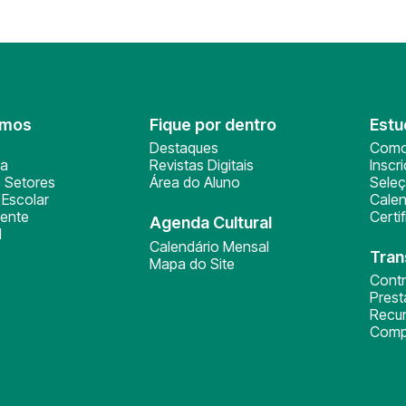
omos
Fique por dentro
Estu
Destaques
Como
ça
Revistas Digitais
Inscr
 Setores
Área do Aluno
Sele
Escolar
Calen
ente
Certi
Agenda Cultural
l
Calendário Mensal
Tran
Mapa do Site
Cont
Pres
Recu
Comp