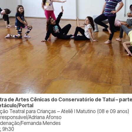
ra de Artes Cênicas do Conservatório de Tatuí – parte
táculo/Portal
ação Teatral para Crianças – Ateliê I Matutino (08 e 09 anos)
. responsável/Adriana Afonso
denação/Fernanda Mendes
r, 9h30