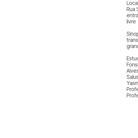
Loca
Rua 
entr
livre
Sino
trans
gran
Estu
Fonse
Alve
Salu
Yasm
Prof
Prof