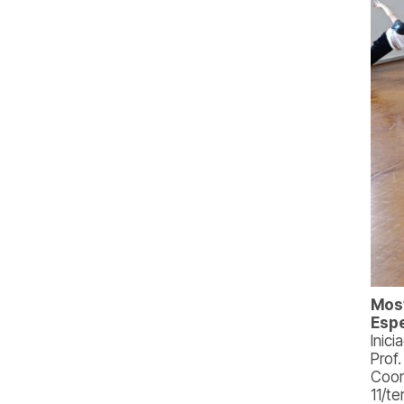
Most
Espe
Inici
Prof
Coor
11/te