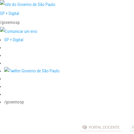
SP + Digital
/governosp
SP + Digital
/governosp
PORTAL DOCENTE