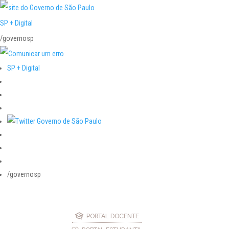
SP + Digital
/governosp
SP + Digital
/governosp
PORTAL DOCENTE