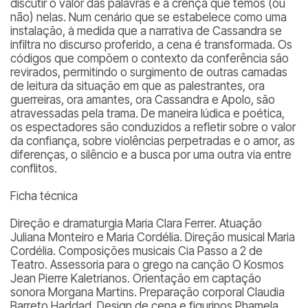
discutir o valor das palavras e a crença que temos (ou
nāo) nelas. Num cenário que se estabelece como uma
instalação, à medida que a narrativa de Cassandra se
infiltra no discurso proferido, a cena é transformada. Os
códigos que compõem o contexto da conferência são
revirados, permitindo o surgimento de outras camadas
de leitura da situação em que as palestrantes, ora
guerreiras, ora amantes, ora Cassandra e Apolo, são
atravessadas pela trama. De maneira lúdica e poética,
os espectadores são conduzidos a refletir sobre o valor
da confiança, sobre violências perpetradas e o amor, as
diferenças, o silêncio e a busca por uma outra via entre
conflitos.
Ficha técnica
Direção e dramaturgia Maria Clara Ferrer. Atuação
Juliana Monteiro e Maria Cordélia. Direção musical Maria
Cordélia. Composições musicais Cia Passo a 2 de
Teatro. Assessoria para o grego na canção O Kosmos
Jean Pierre Kaletrianos. Orientação em captação
sonora Morgana Martins. Preparação corporal Claudia
Barreto Haddad. Design de cena e figurinos Phamela