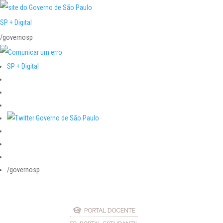
SP + Digital
/governosp
SP + Digital
/governosp
PORTAL DOCENTE