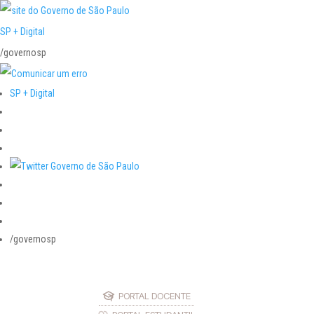
SP + Digital
/governosp
SP + Digital
/governosp
PORTAL DOCENTE