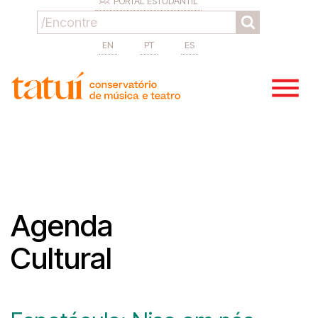
PORTAL ESTUDANTIL
EN
PT
ES
Agenda
Cultural