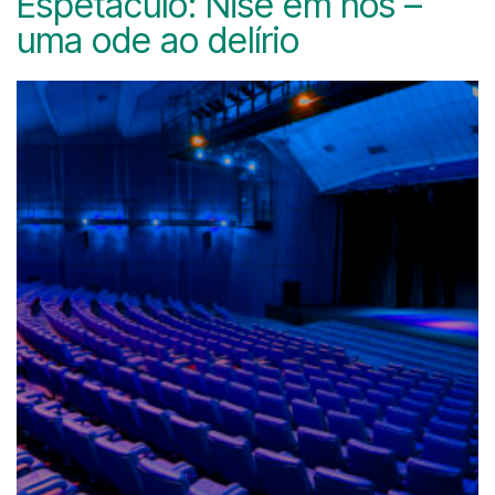
Espetáculo: Nise em nós –
uma ode ao delírio