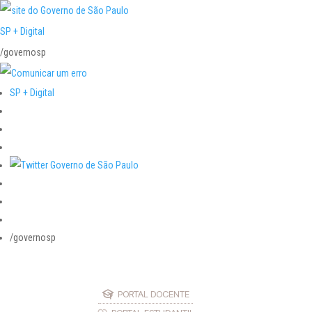
SP + Digital
/governosp
SP + Digital
/governosp
PORTAL DOCENTE