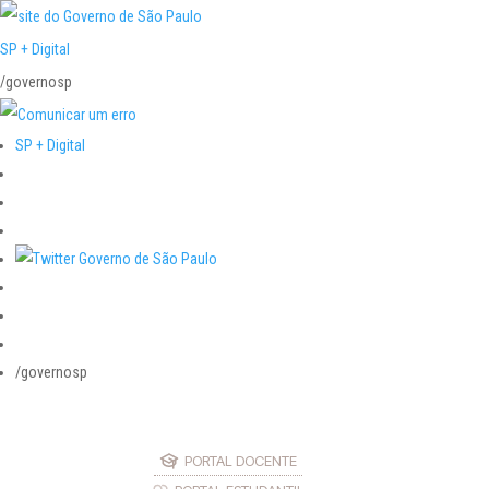
SP + Digital
/governosp
SP + Digital
/governosp
PORTAL DOCENTE