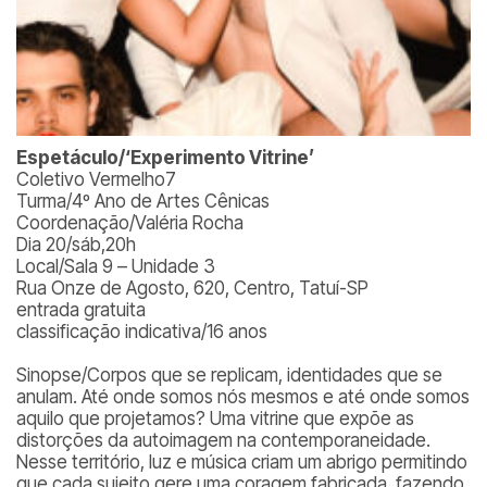
Espetáculo/‘Experimento Vitrine’
Coletivo Vermelho7
Turma/4º Ano de Artes Cênicas
Coordenação/Valéria Rocha
Dia 20/sáb,20h
Local/Sala 9 – Unidade 3
Rua Onze de Agosto, 620, Centro, Tatuí-SP
entrada gratuita
classificação indicativa/16 anos
Sinopse/Corpos que se replicam, identidades que se
anulam. Até onde somos nós mesmos e até onde somos
aquilo que projetamos? Uma vitrine que expõe as
distorções da autoimagem na contemporaneidade.
Nesse território, luz e música criam um abrigo permitindo
que cada sujeito gere uma coragem fabricada, fazendo