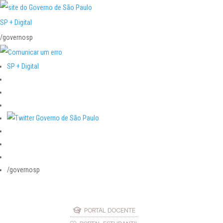
SP + Digital
/governosp
SP + Digital
/governosp
PORTAL DOCENTE