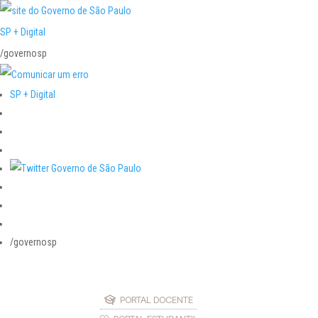
SP + Digital
/governosp
SP + Digital
/governosp
PORTAL DOCENTE