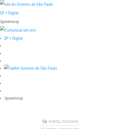
SP + Digital
/governosp
SP + Digital
/governosp
PORTAL DOCENTE