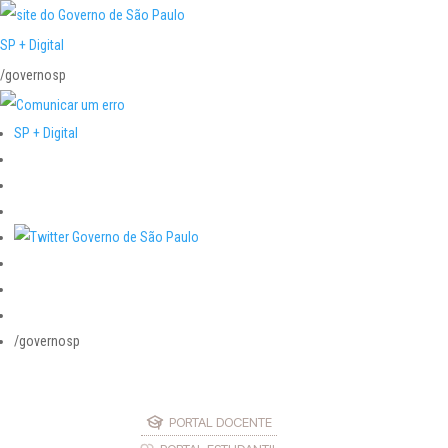
SP + Digital
/governosp
SP + Digital
/governosp
PORTAL DOCENTE