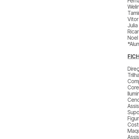
Fern
Weli
Tami
Vitor
Juli
Rica
Noel
*Alun
FIC
Dire
Tril
Comp
Core
Ilum
Ceno
Assi
Supo
Figu
Costu
Maqu
Assi