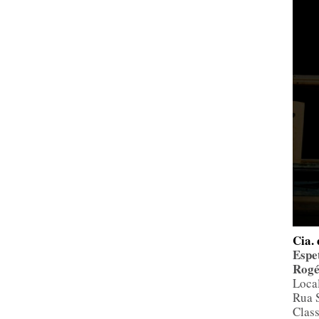
Cia.
Espe
Rogé
Local
Rua S
Class