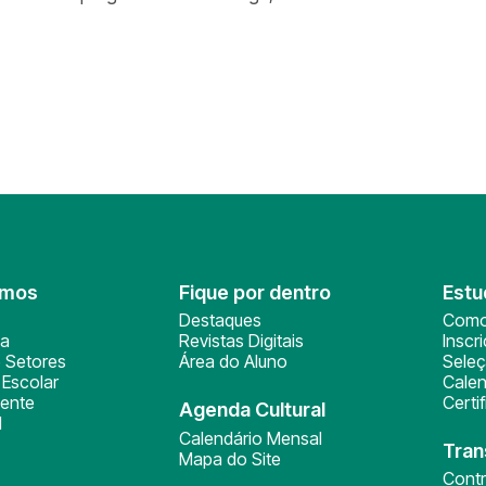
omos
Fique por dentro
Estu
Destaques
Como
ça
Revistas Digitais
Inscr
 Setores
Área do Aluno
Sele
Escolar
Calen
ente
Certi
Agenda Cultural
l
Calendário Mensal
Tran
Mapa do Site
Cont