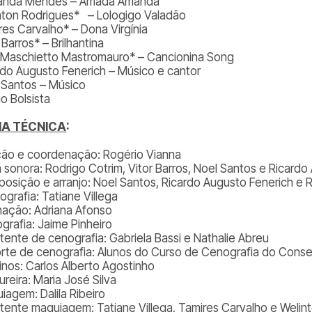
anda Mendes – Amada Amanda
nton Rodrigues* – Lologigo Valadão
res Carvalho* – Dona Virgínia
 Barros* – Brilhantina
a Maschietto Mastromauro* – Cancionina Song
rdo Augusto Fenerich – Músico e cantor
 Santos – Músico
o Bolsista
HA TÉCNICA
:
ção e coordenação: Rogério Vianna
ha sonora: Rodrigo Cotrim, Vitor Barros, Noel Santos e Ricard
osição e arranjo: Noel Santos, Ricardo Augusto Fenerich e 
ografia: Tatiane Villega
inação: Adriana Afonso
grafia: Jaime Pinheiro
stente de cenografia: Gabriela Bassi e Nathalie Abreu
rte de cenografia: Alunos do Curso de Cenografia do Conser
rinos: Carlos Alberto Agostinho
reira: Maria José Silva
iagem: Dalila Ribeiro
stente maquiagem: Tatiane Villega, Tamires Carvalho e Welin