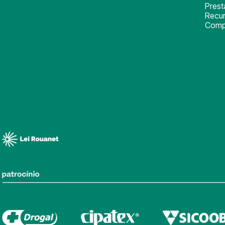
Pres
Recu
Comp