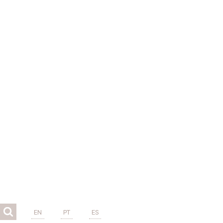
EN
PT
ES