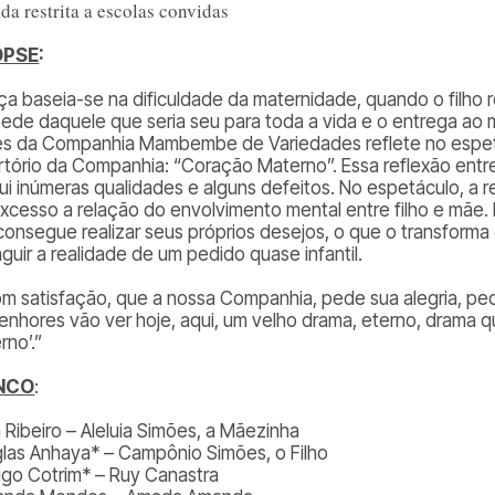
da restrita a escolas convidas
OPSE
:
ça baseia-se na dificuldade da maternidade, quando o filho 
ede daquele que seria seu para toda a vida e o entrega ao
es da Companhia Mambembe de Variedades reflete no espet
rtório da Companhia: “Coração Materno”. Essa reflexão entr
ui inúmeras qualidades e alguns defeitos. No espetáculo, a 
xcesso a relação do envolvimento mental entre filho e mãe. E
consegue realizar seus próprios desejos, o que o transforma
nguir a realidade de um pedido quase infantil.
om satisfação, que a nossa Companhia, pede sua alegria, p
enhores vão ver hoje, aqui, um velho drama, eterno, dram
rno’.”
NCO
:
a Ribeiro – Aleluia Simões, a Mãezinha
las Anhaya* – Campônio Simões, o Filho
igo Cotrim* – Ruy Canastra