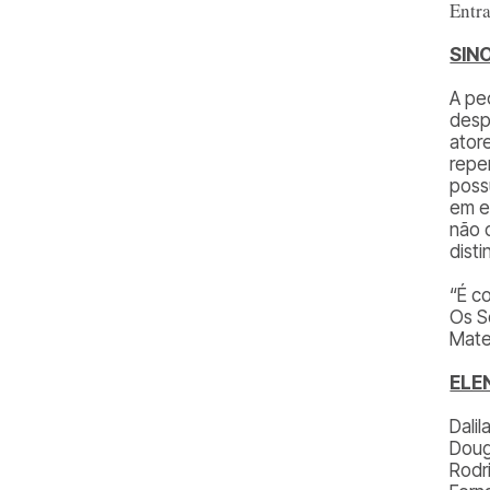
Entra
SIN
A pe
desp
ator
repe
poss
em e
não 
disti
“É c
Os S
Mate
ELE
Dalil
Doug
Rodr