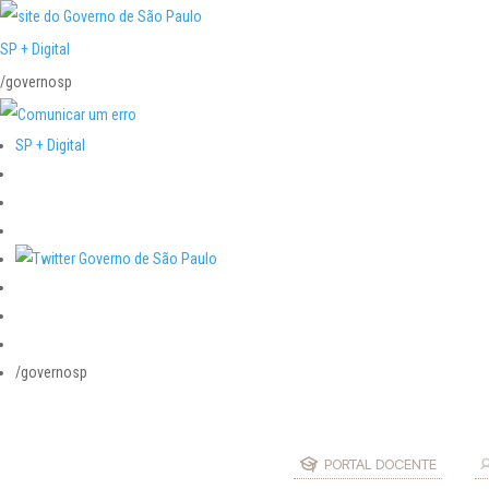
SP + Digital
/governosp
SP + Digital
/governosp
PORTAL DOCENTE