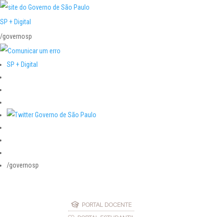
SP + Digital
/governosp
SP + Digital
/governosp
PORTAL DOCENTE