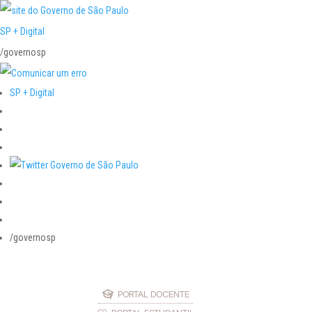
SP + Digital
/governosp
SP + Digital
/governosp
PORTAL DOCENTE