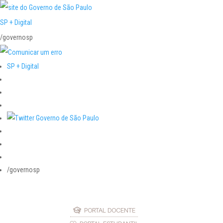
SP + Digital
/governosp
SP + Digital
/governosp
PORTAL DOCENTE