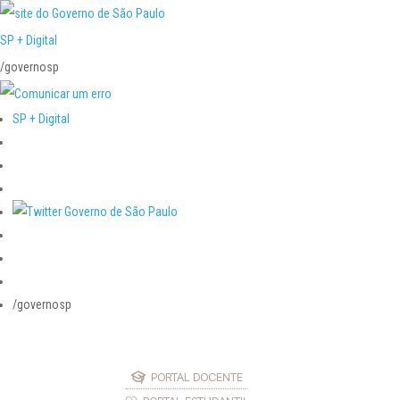
SP + Digital
/governosp
SP + Digital
/governosp
PORTAL DOCENTE