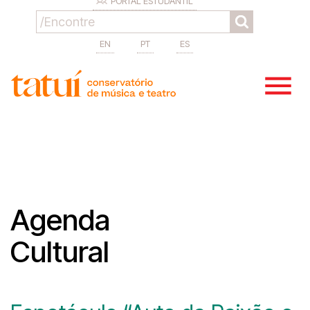
PORTAL ESTUDANTIL
EN
PT
ES
Agenda
Cultural