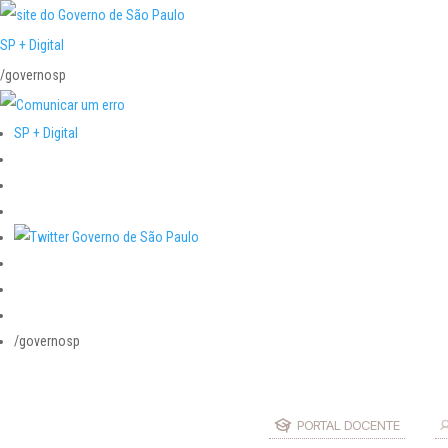
SP + Digital
/governosp
SP + Digital
/governosp
PORTAL DOCENTE