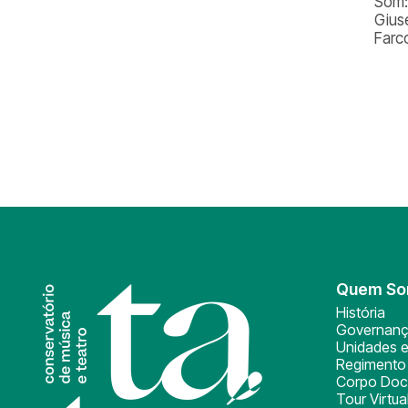
Som: 
Gius
Farc
Quem S
História
Governan
Unidades e
Regimento 
Corpo Doc
Tour Virtua