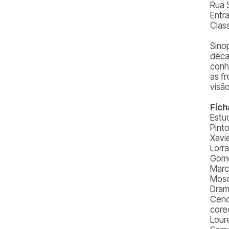
Rua 
Entr
Class
Sino
déca
conh
as f
visão
Fich
Estu
Pint
Xavi
Lorr
Gome
Marc
Mosc
Dram
Cenog
coreo
Lour