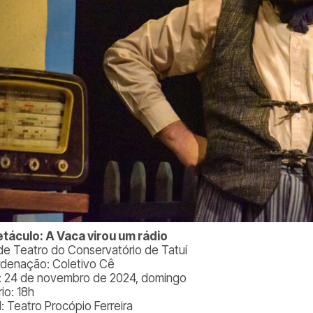
táculo: A Vaca virou um rádio
 de Teatro do Conservatório de Tatuí
denação: Coletivo Cê
: 24 de novembro de 2024, domingo
io: 18h
l: Teatro Procópio Ferreira