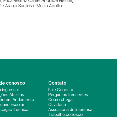
, Érica Beatriz Carriel Andrade Hessel,
De Araujo Santos e Murilo Adolfo
de conosco
Contato
 ingressar
Fale Conosco
ições Abertas
Perguntas frequentes
ção em Andamento
Como chegar
dário Escolar
Ouvidoria
ficação Técnica
Assessoria de Imprensa
Trabalhe conosco