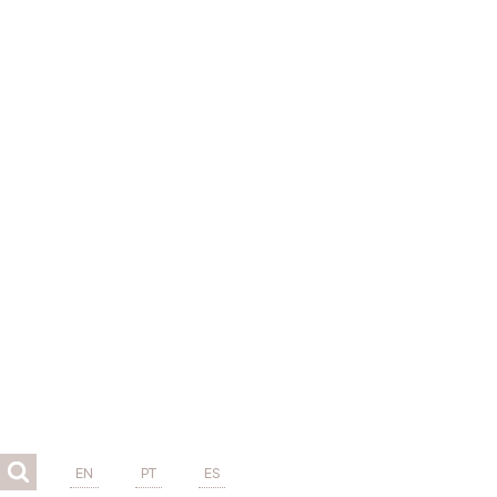
EN
PT
ES