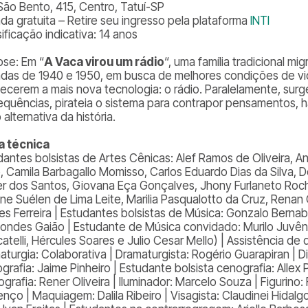
São Bento, 415, Centro, Tatuí-SP
ada gratuita – Retire seu ingresso pela plataforma
INTI
ificação indicativa: 14 anos
pse: Em “
A Vaca virou um rádio
“, uma família tradicional mig
das de 1940 e 1950, em busca de melhores condições de vid
ecerem a mais nova tecnologia: o rádio. Paralelamente, surg
requências, pirateia o sistema para contrapor pensamentos, 
 alternativa da história.
a técnica
dantes bolsistas de Artes Cênicas: Alef Ramos de Oliveira, A
o, Camila Barbagallo Momisso, Carlos Eduardo Dias da Silva, 
er dos Santos, Giovana Eça Gonçalves, Jhony Furlaneto Roch
ane Suélen de Lima Leite, Marilia Pasqualotto da Cruz, Rena
s Ferreira | Estudantes bolsistas de Música: Gonzalo Bernabo
ondes Gaião | Estudante de Música convidado: Murilo Juvênc
atelli, Hércules Soares e Julio Cesar Mello) | Assistência d
aturgia: Colaborativa | Dramaturgista: Rogério Guarapiran | D
rafia: Jaime Pinheiro | Estudante bolsista cenografia: Allex 
grafia: Rener Oliveira | Iluminador: Marcelo Souza | Figurino: 
enço | Maquiagem: Dalila Ribeiro | Visagista: Claudinei Hidalg