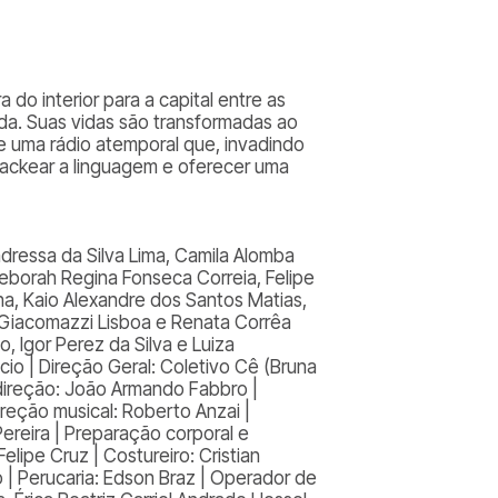
ra do interior para a capital entre as
a. Suas vidas são transformadas ao
e uma rádio atemporal que, invadindo
hackear a linguagem e oferecer uma
ndressa da Silva Lima, Camila Alomba
Deborah Regina Fonseca Correia, Felipe
a, Kaio Alexandre dos Santos Matias,
n Giacomazzi Lisboa e Renata Corrêa
, Igor Perez da Silva e Luiza
io | Direção Geral: Coletivo Cê (Bruna
e direção: João Armando Fabbro |
ireção musical: Roberto Anzai |
Pereira | Preparação corporal e
Felipe Cruz | Costureiro: Cristian
o | Perucaria: Edson Braz | Operador de