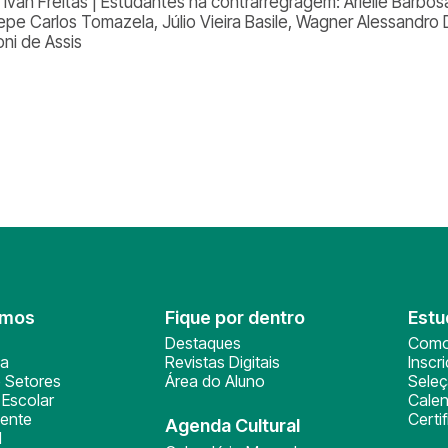
Ivan Freitas | Estudantes na contrarregragem: Arielle Barbosa
epe Carlos Tomazela, Júlio Vieira Basile, Wagner Alessandro 
oni de Assis
omos
Fique por dentro
Estu
Destaques
Como
ça
Revistas Digitais
Inscr
 Setores
Área do Aluno
Sele
Escolar
Calen
ente
Certi
Agenda Cultural
l