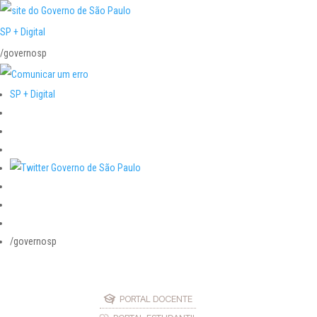
SP + Digital
/governosp
SP + Digital
/governosp
PORTAL DOCENTE