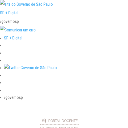
SP + Digital
/governosp
SP + Digital
/governosp
PORTAL DOCENTE