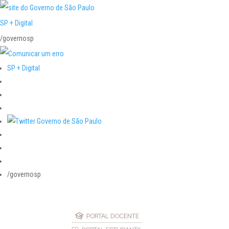
SP + Digital
/governosp
SP + Digital
/governosp
PORTAL DOCENTE