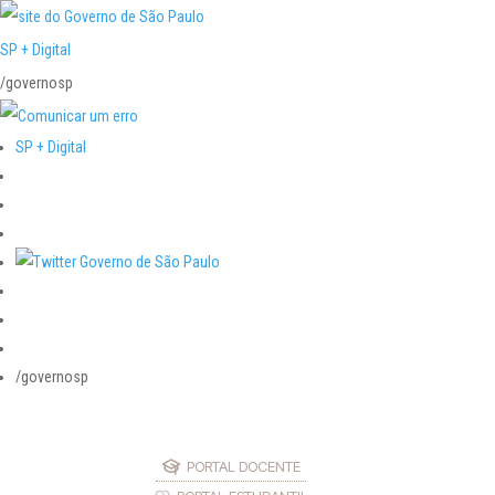
SP + Digital
/governosp
SP + Digital
/governosp
PORTAL DOCENTE