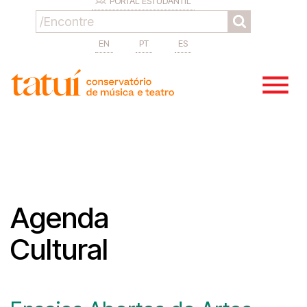
PORTAL ESTUDANTIL
EN
PT
ES
Agenda
Cultural