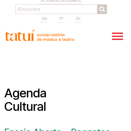
PORTAL ESTUDANTIL
EN
PT
ES
Agenda
Cultural