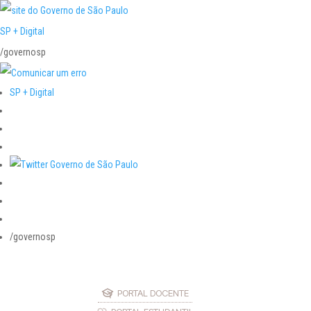
SP + Digital
/governosp
SP + Digital
/governosp
PORTAL DOCENTE