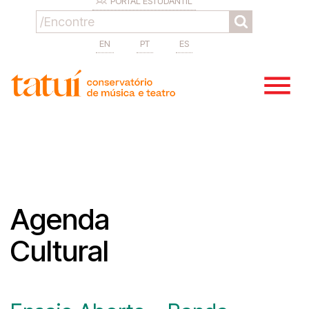
PORTAL ESTUDANTIL
EN
PT
ES
Agenda
Cultural