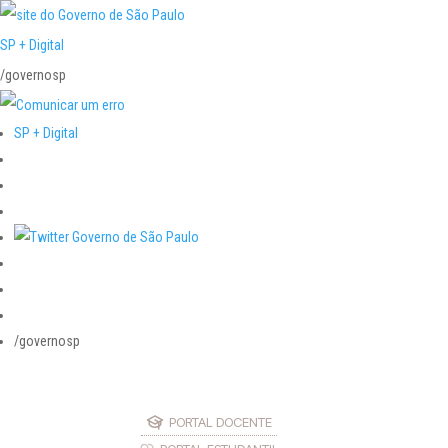
SP + Digital
/governosp
SP + Digital
/governosp
PORTAL DOCENTE