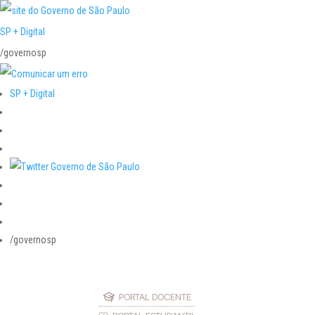
SP + Digital
/governosp
SP + Digital
/governosp
PORTAL DOCENTE