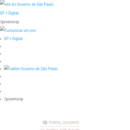
SP + Digital
/governosp
SP + Digital
/governosp
PORTAL DOCENTE