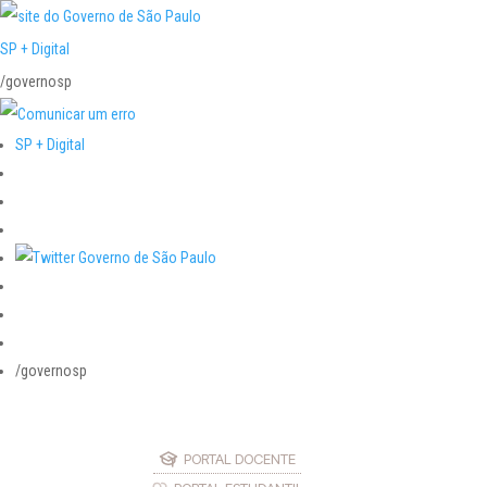
SP + Digital
/governosp
SP + Digital
/governosp
PORTAL DOCENTE