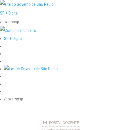
SP + Digital
/governosp
SP + Digital
/governosp
PORTAL DOCENTE