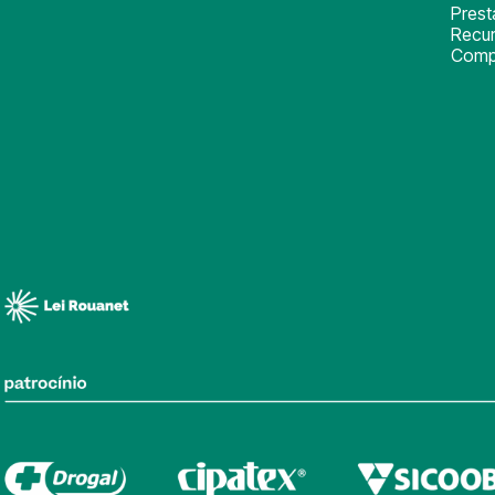
Pres
Recu
Comp