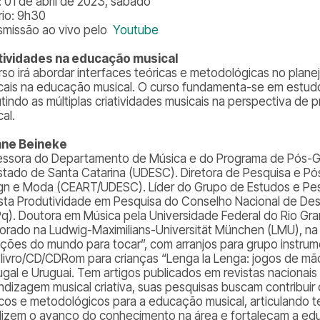
: 01 de abril de 2023, sábado
rio: 9h30
smissão ao vivo pelo
Youtube
tividades na educação musical
rso irá abordar interfaces teóricas e metodológicas no planej
cais na educação musical. O curso fundamenta-se em estudo
utindo as múltiplas criatividades musicais na perspectiva de
al.
ane Beineke
essora do Departamento de Música e do Programa de Pós-
stado de Santa Catarina (UDESC). Diretora de Pesquisa e P
gn e Moda (CEART/UDESC). Líder do Grupo de Estudos e Pes
ista Produtividade em Pesquisa do Conselho Nacional de Des
q). Doutora em Música pela Universidade Federal do Rio Gra
orado na Ludwig-Maximilians-Universität München (LMU), na
ções do mundo para tocar”, com arranjos para grupo instrum
 livro/CD/CDRom para crianças “Lenga la Lenga: jogos de mãos
ugal e Uruguai. Tem artigos publicados em revistas nacionais
ndizagem musical criativa, suas pesquisas buscam contribu
icos e metodológicos para a educação musical, articulando t
lizem o avanço do conhecimento na área e fortaleçam a edu