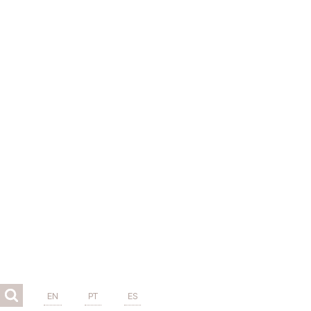
EN
PT
ES