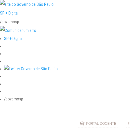
SP + Digital
/governosp
SP + Digital
/governosp
PORTAL DOCENTE