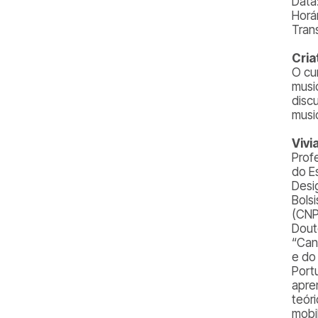
Data
Horá
Tran
Cria
O cu
musi
disc
music
Vivi
Prof
do E
Desi
Bols
(CNP
Dout
“Can
e do
Port
apre
teór
mobi