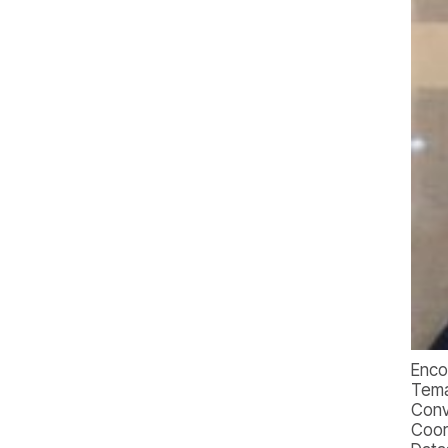
Enco
Tema
Conv
Coor