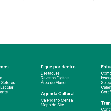
omos
Fique por dentro
Estu
Destaques
Como
ça
Revistas Digitais
Inscr
 Setores
Área do Aluno
Sele
Escolar
Calen
ente
Certi
Agenda Cultural
l
Calendário Mensal
Tran
Mapa do Site
Cont