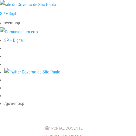
SP + Digital
/governosp
SP + Digital
/governosp
PORTAL DOCENTE