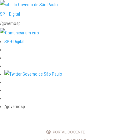
SP + Digital
/governosp
SP + Digital
/governosp
PORTAL DOCENTE