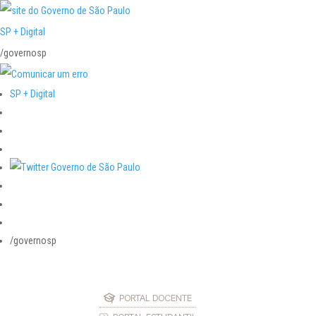
SP + Digital
/governosp
SP + Digital
/governosp
PORTAL DOCENTE