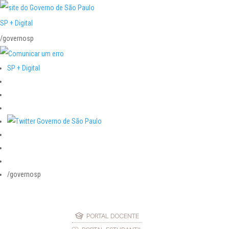
SP + Digital
/governosp
SP + Digital
/governosp
PORTAL DOCENTE