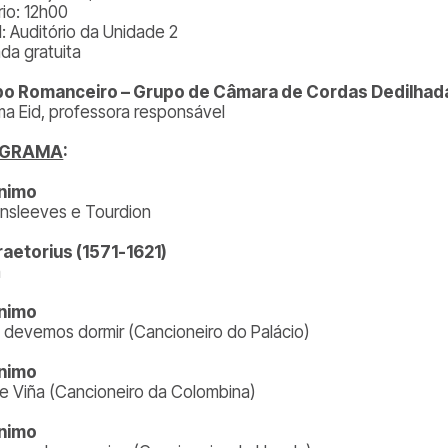
rio: 12h00
l: Auditório da Unidade 2
ada gratuita
o Romanceiro – Grupo de Câmara de Cordas Dedilhada
a Eid, professora responsável
OGRAMA
:
nimo
nsleeves e Tourdion
raetorius (1571-1621)
a
nimo
a devemos dormir (Cancioneiro do Palácio)
nimo
 e Viña (Cancioneiro da Colombina)
nimo