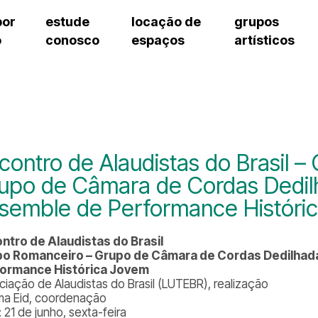
por
estude
locação de
grupos
o
conosco
espaços
artísticos
teatro procópio ferreira
artes cênicas
grupos artísticos de bolsistas
fale cono
salão villa-lobos
música
grupos pedagógicos – sede
pergunta
erto
auditório unidade chiquinha gonzaga
processo seletivo
grupos pedagógicos – polo
como che
orientações para locação
visite o c
equipe té
assessori
contro de Alaudistas do Brasil 
trabalhe 
upo de Câmara de Cordas Dedilh
semble de Performance Históri
ntro de Alaudistas do Brasil
o Romanceiro – Grupo de Câmara de Cordas Dedilhada
ormance Histórica Jovem
ciação de Alaudistas do Brasil (LUTEBR), realização
a Eid, coordenação
 21 de junho, sexta-feira