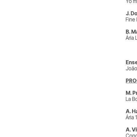
Yo m
J. D
Fine 
B. M
Ária
Ense
João
PR
M. P
La B
A. H
Ária 
A. V
Conc