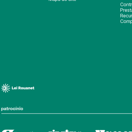
Cont
Pres
Recu
Comp