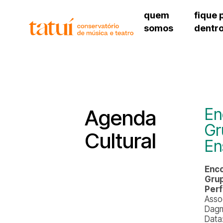
quem
fique 
somos
dentr
histórico
agenda cultural
governança
calendário escolar
unidades e setores
programas de conc
regimento escolar
revistas digitais
corpo docente
espaço estudantil
En
Agenda
Gr
Cultural
En
Enco
Grup
Perf
Asso
Dagm
Data: