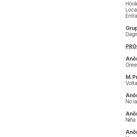
Horá
Loca
Entr
Grup
Dagm
PR
Anô
Gree
M. P
Volt
Anô
No l
Anô
Niña
Anô