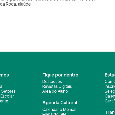
da Roda, alaúde
omos
Fique por dentro
Estu
Destaques
Como
ça
Revistas Digitais
Inscr
 Setores
Área do Aluno
Sele
Escolar
Calen
ente
Certi
Agenda Cultural
l
Calendário Mensal
Tran
Mapa do Site