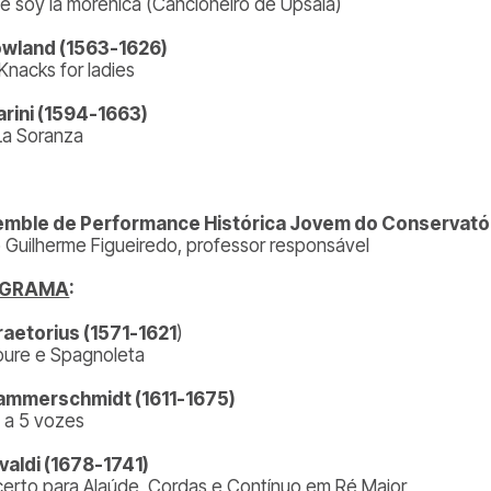
e soy la morenica (Cancioneiro de Upsala)
owland (1563-1626)
Knacks for ladies
arini (1594-1663)
 La Soranza
mble de Performance Histórica Jovem do Conservatór
 Guilherme Figueiredo, professor responsável
OGRAMA
:
raetorius (1571-1621
)
oure e Spagnoleta
ammerschmidt (1611-1675)
1 a 5 vozes
ivaldi (1678-1741)
erto para Alaúde, Cordas e Contínuo em Ré Maior