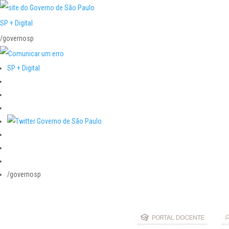
SP + Digital
/governosp
SP + Digital
/governosp
PORTAL DOCENTE