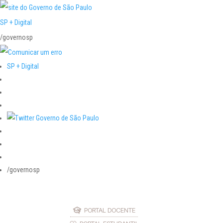
SP + Digital
/governosp
SP + Digital
/governosp
PORTAL DOCENTE