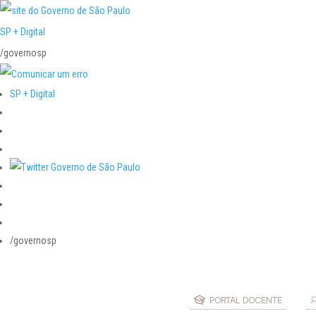
SP + Digital
/governosp
SP + Digital
/governosp
PORTAL DOCENTE