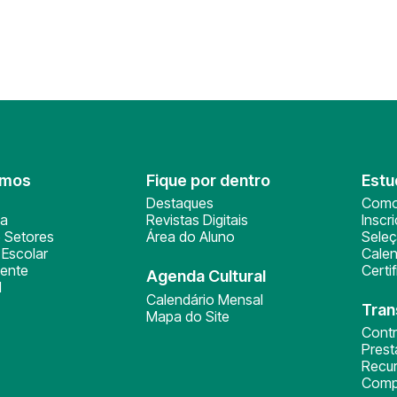
omos
Fique por dentro
Estu
Destaques
Como
ça
Revistas Digitais
Inscr
 Setores
Área do Aluno
Sele
Escolar
Calen
ente
Certi
Agenda Cultural
l
Calendário Mensal
Tran
Mapa do Site
Cont
Pres
Recu
Comp