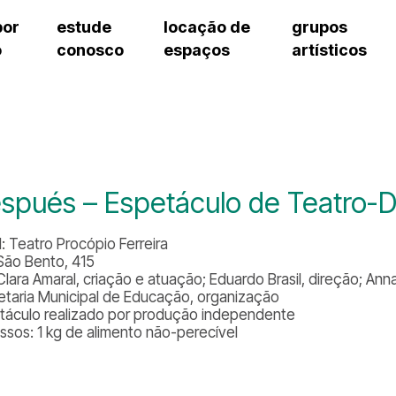
por
estude
locação de
grupos
o
conosco
espaços
artísticos
cursos regulares
bilheteria
teatro procópio ferreira
artes cênicas
grupos artísticos de bolsistas
fale cono
cursos livres
cursos regulares
salão villa-lobos
música
grupos pedagógicos – sede
ouvidoria 
cursos de aperfeiçoamento
cursos livres
erto
auditório unidade chiquinha gonzaga
processo seletivo
grupos pedagógicos – polo
pergunta
chiquinha gonzaga
cursos de aperfeiçoamento
orientações para locação
como che
a
visite o c
3
sceic-sp
spués – Espetáculo de Teatro-
to
equipe té
josé do rio pardo
assessori
l: Teatro Procópio Ferreira
trabalhe 
São Bento, 415
Clara Amaral, criação e atuação; Eduardo Brasil, direção; Anna
etaria Municipal de Educação, organização
táculo realizado por produção independente
essos: 1 kg de alimento não-perecível