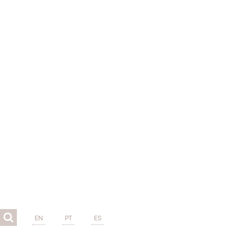
EN
PT
ES