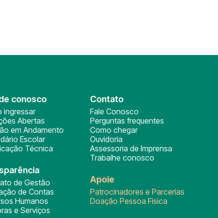
de conosco
Contato
 ingressar
Fale Conosco
ições Abertas
Perguntas frequentes
ção em Andamento
Como chegar
dário Escolar
Ouvidoria
ficação Técnica
Assessoria de Imprensa
Trabalhe conosco
sparência
Apoie
rato de Gestão
tação de Contas
Patrocinadores e Parcerias
rsos Humanos
Doação Pessoa Física
ras e Serviços