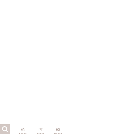
EN
PT
ES