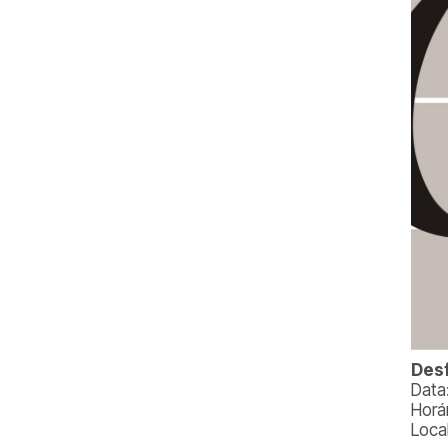
Desf
Data
Horá
Local