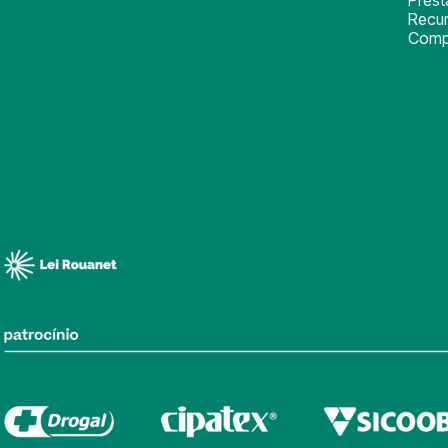
Recu
Comp