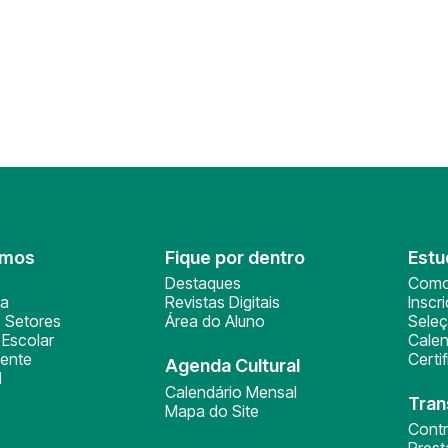
omos
Fique por dentro
Estu
Destaques
Como
ça
Revistas Digitais
Inscr
 Setores
Área do Aluno
Sele
Escolar
Calen
ente
Certi
Agenda Cultural
l
Calendário Mensal
Tran
Mapa do Site
Cont
Pres