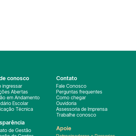
de conosco
Contato
 ingressar
Fale Conosco
ições Abertas
Perguntas frequentes
ção em Andamento
Como chegar
dário Escolar
Ouvidoria
ficação Técnica
Assessoria de Imprensa
Trabalhe conosco
sparência
Apoie
rato de Gestão
tação de Contas
Patrocinadores e Parcerias