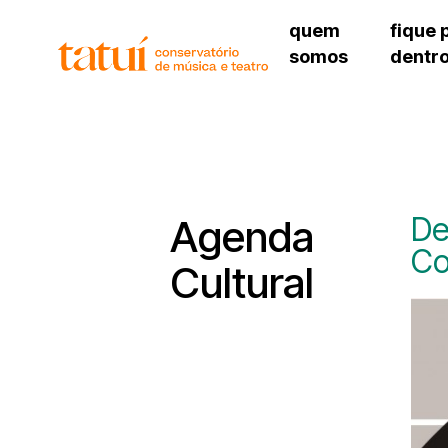
quem
fique 
somos
dentr
histórico
agenda cultural
governança
calendário escolar
unidades e setores
programas de conc
regimento escolar
revistas digitais
corpo docente
espaço estudantil
De
Agenda
Co
Cultural