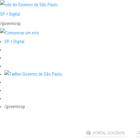
SP + Digital
/governosp
SP + Digital
/governosp
PORTAL DOCENTE