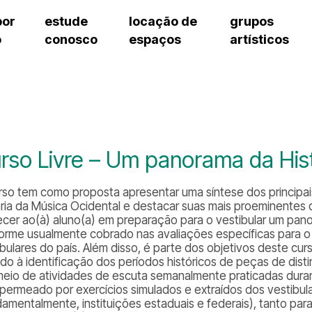
por
estude
locação de
grupos
o
conosco
espaços
artísticos
teatro procópio ferreira
artes cênicas
grupos artísticos de bolsistas
fale cono
salão villa-lobos
música
grupos pedagógicos – sede
pergunta
erto
auditório unidade chiquinha gonzaga
processo seletivo
grupos pedagógicos – polo
como che
orientações para locação
visite o c
equipe té
assessori
rso Livre – Um panorama da His
trabalhe 
rso tem como proposta apresentar uma síntese dos principais
ria da Música Ocidental e destacar suas mais proeminentes car
ecer ao(à) aluno(a) em preparação para o vestibular um pa
orme usualmente cobrado nas avaliações específicas para o 
ibulares do país. Além disso, é parte dos objetivos deste cur
ado à identificação dos períodos históricos de peças de dist
meio de atividades de escuta semanalmente praticadas duran
 permeado por exercícios simulados e extraídos dos vestibul
damentalmente, instituições estaduais e federais), tanto pa