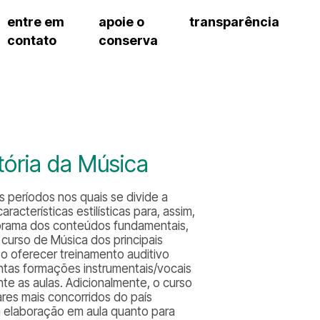
entre em
apoie o
transparência
contato
conserva
sco
patrocinadores e parcerias
contrato de gestão
s frequentes
doações de pessoa jurídica
prestação de contas
gar
doações de pessoa física
recursos humanos
onservatório
nota fiscal paulista (nfp)
compras e serviços
cnica social
a de imprensa
tória da Música
conosco
 períodos nos quais se divide a
acterísticas estilísticas para, assim,
norama dos conteúdos fundamentais,
curso de Música dos principais
so oferecer treinamento auditivo
intas formações instrumentais/vocais
te as aulas. Adicionalmente, o curso
ares mais concorridos do país
ra elaboração em aula quanto para