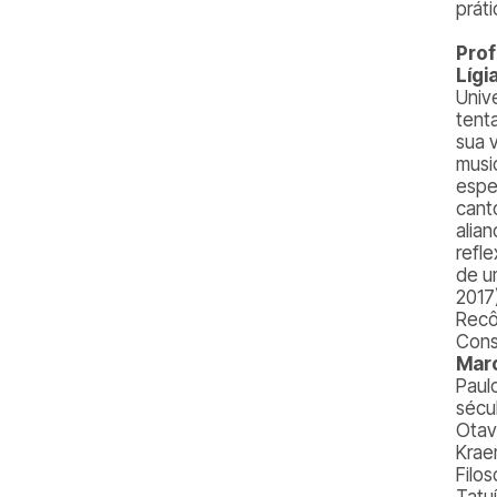
prát
Prof
Lígi
Univ
tent
sua 
musi
espe
cant
alia
refl
de u
2017
Recô
Cons
Mar
Paul
sécu
Otav
Krae
Filo
Tatu