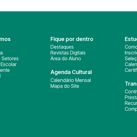
omos
Fique por dentro
Estu
Destaques
Como
ça
Revistas Digitais
Inscr
 Setores
Área do Aluno
Sele
Escolar
Calen
ente
Certi
Agenda Cultural
l
Calendário Mensal
Tran
Mapa do Site
Cont
Pres
Recu
Comp