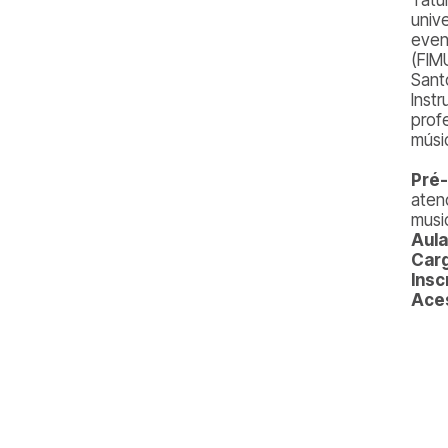
univ
even
(FIM
Sant
Inst
prof
músi
Pré-
aten
musi
Aula
Carg
Insc
Ace