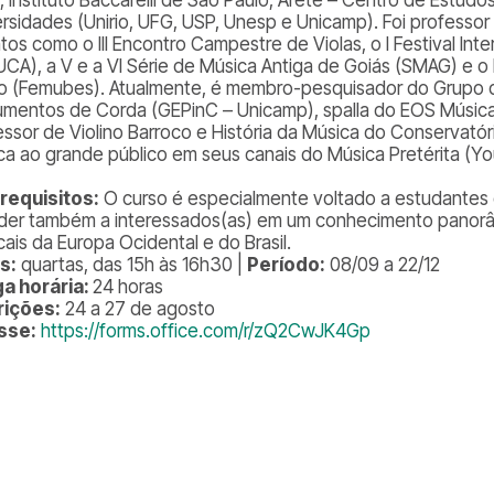
ersidades (Unirio, UFG, USP, Unesp e Unicamp). Foi professor
tos como o III Encontro Campestre de Violas, o I Festival In
UCA), a V e a VI Série de Música Antiga de Goiás (SMAG) e o I
o (Femubes). Atualmente, é membro-pesquisador do Grupo 
rumentos de Corda (GEPinC – Unicamp), spalla do EOS Música
essor de Violino Barroco e História da Música do Conservatór
ca ao grande público em seus canais do Música Pretérita (Y
requisitos:
O curso é especialmente voltado a estudantes 
der também a interessados(as) em um conhecimento panorâmi
cais da Europa Ocidental e do Brasil.
s:
quartas, das 15h às 16h30 |
Período:
08/09 a 22/12
a horária:
24 horas
rições:
24 a 27 de agosto
sse:
https://forms.office.com/r/zQ2CwJK4Gp