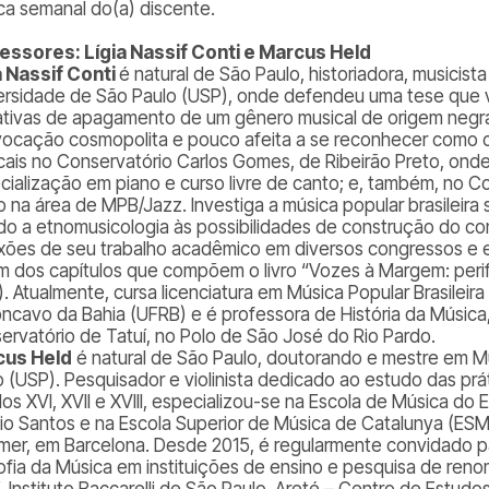
ica semanal do(a) discente.
essores: Lígia Nassif Conti e Marcus Held
a Nassif Conti
é natural de São Paulo, historiadora, musicist
ersidade de São Paulo (USP), onde defendeu uma tese que v
ativas de apagamento de um gênero musical de origem negra
vocação cosmopolita e pouco afeita a se reconhecer como c
cais no Conservatório Carlos Gomes, de Ribeirão Preto, onde
cialização em piano e curso livre de canto; e, também, no C
o na área de MPB/Jazz. Investiga a música popular brasileira s
ndo a etnomusicologia às possibilidades de construção do co
exões de seu trabalho acadêmico em diversos congressos e ev
m dos capítulos que compõem o livro “Vozes à Margem: perifer
). Atualmente, cursa licenciatura em Música Popular Brasileir
ncavo da Bahia (UFRB) e é professora de História da Música,
ervatório de Tatuí, no Polo de São José do Rio Pardo.
cus Held
é natural de São Paulo, doutorando e mestre em M
o (USP). Pesquisador e violinista dedicado ao estudo das prát
los XVI, XVII e XVIII, especializou-se na Escola de Música d
io Santos e na Escola Superior de Música de Catalunya (E
mer, em Barcelona. Desde 2015, é regularmente convidado para
sofia da Música em instituições de ensino e pesquisa de ren
í, Instituto Baccarelli de São Paulo, Areté – Centro de Estu