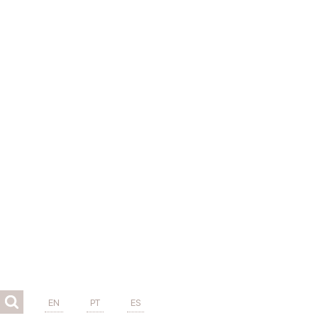
EN
PT
ES