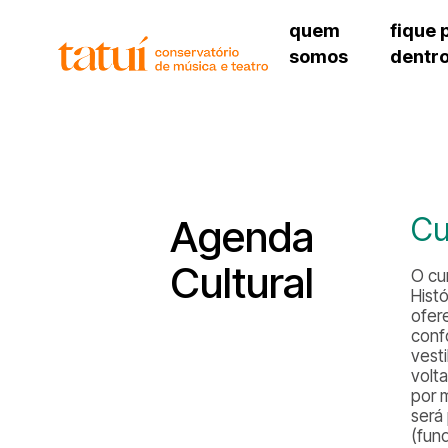
quem
fique 
somos
dentr
histórico
agenda cultural
governança
calendário escolar
unidades e setores
programas de conc
regimento escolar
revistas digitais
corpo docente
espaço estudantil
Cu
Agenda
Cultural
O cu
Histó
ofer
conf
vest
volt
por 
será
(fun