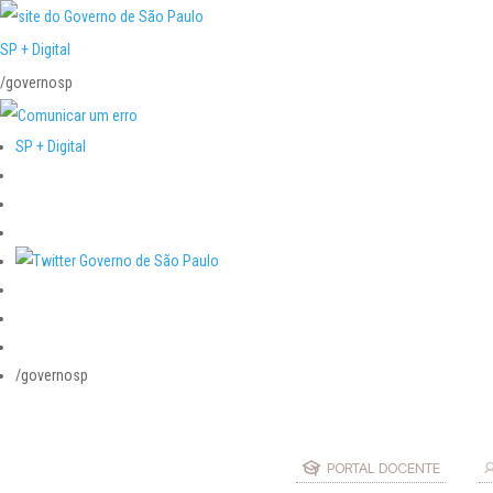
SP + Digital
/governosp
SP + Digital
/governosp
PORTAL DOCENTE