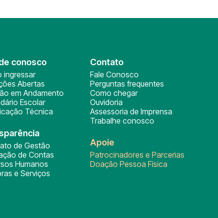
de conosco
Contato
 ingressar
Fale Conosco
ições Abertas
Perguntas frequentes
ção em Andamento
Como chegar
dário Escolar
Ouvidoria
ficação Técnica
Assessoria de Imprensa
Trabalhe conosco
sparência
Apoie
rato de Gestão
tação de Contas
Patrocinadores e Parcerias
rsos Humanos
Doação Pessoa Física
ras e Serviços