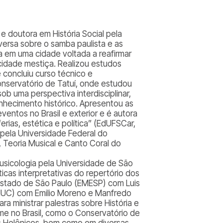
a e doutora em História Social pela
ersa sobre o samba paulista e as
 em uma cidade voltada a reafirmar
idade mestiça. Realizou estudos
 concluiu curso técnico e
onservatório de Tatuí, onde estudou
ob uma perspectiva interdisciplinar,
nhecimento histórico. Apresentou as
entos no Brasil e exterior e é autora
ias, estética e política” (EdUFSCar,
a pela Universidade Federal do
 Teoria Musical e Canto Coral do
usicologia pela Universidade de São
icas interpretativas do repertório dos
o Estado de São Paulo (EMESP) com Luis
SMUC) com Emilio Moreno e Manfredo
 ministrar palestras sobre História e
ome no Brasil, como o Conservatório de
dos Helênicos, bem como em diversas