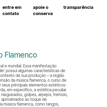
entre em
apoie o
transparência
contato
conserva
sco
patrocinadores e parcerias
contrato de gestão
s frequentes
doações de pessoa jurídica
prestação de contas
gar
doações de pessoa física
recursos humanos
onservatório
nota fiscal paulista (nfp)
compras e serviços
cnica social
a de imprensa
ão Flamenco
conosco
l e mundial. Essa manifestação
ile’
possui algumas características de
 contexto de sua produção – a região
ensão da música flamenca, o curso de
r seus principais elementos estéticos-
da, em específico, a estética peculiar
, rasgueados, golpes, arpejos, tremolo,
m, aproximados ao toque de
s da música flamenca, como
tangos,