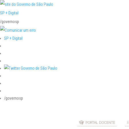
SP + Digital
/governosp
SP + Digital
/governosp
PORTAL DOCENTE