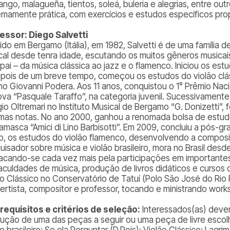
ango, malagueña, tientos, soleá, buleria
e
alegrias,
entre out
emamente prática, com exercícios e estudos específicos pro
essor: Diego Salvetti
ido em Bergamo (Itália), em 1982, Salvetti é de uma família
cal desde tenra idade, escutando os muitos gêneros musicai
pai – da música clássica ao jazz e o flamenco. Iniciou os est
epois de um breve tempo, começou os estudos do violão clá
iano Giovanni Podera. Aos 11 anos, conquistou o 1° Prêmio Na
va “Pasquale Taraffo”, na categoria juvenil. Sucessivamente
gio Oltremari no Instituto Musical de Bergamo “G. Donizetti”
mas notas. No ano 2000, ganhou a renomada bolsa de estud
amasca “Amici di Lino Barbisotti”. Em 2009, concluiu a pós-gr
o, os estudos do violão flamenco, desenvolvendo a composiç
uisador sobre música e violão brasileiro, mora no Brasil desd
acando-se cada vez mais pela participações em importantes f
aculdades de música, produção de livros didáticos e cursos o
ão Clássico no Conservatório de Tatuí (Polo São José do Ri
ertista, compositor e professor, tocando e ministrando work
requisitos e critérios de seleção:
Interessados(as) dever
ução de uma das peças a seguir ou uma peça de livre escolh
o brasileiro: Se ela Perguntar (D.Reis); Violão Clássico: Lagri