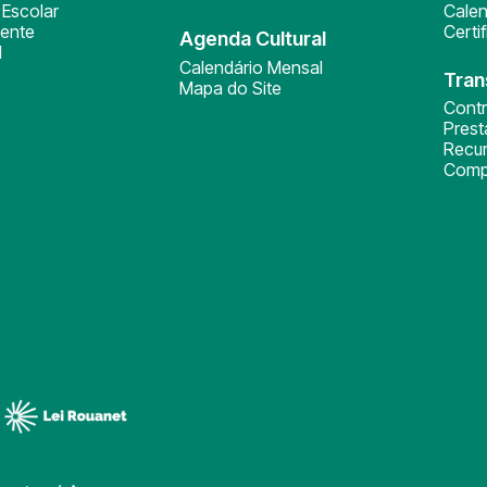
Escolar
Calen
ente
Certi
Agenda Cultural
l
Calendário Mensal
Tran
Mapa do Site
Cont
Pres
Recu
Comp