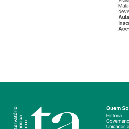
Mala
deve
Aula
Insc
Ace
Quem S
História
Governan
Unidades e