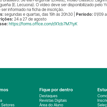
gueña (E. Lecuona). O vídeo deve ser disponibilizado pelo Y
 ser informado na ficha de inscrição.
s:
segundas e quartas, das 19h às 20h30 |
Período:
01/09 a
rições:
24 a 27 de agosto
sse:
https://forms.office.com/r/X1cb7M7tyK
omos
Fique por dentro
Estu
Destaques
Como
ça
Revistas Digitais
Inscr
 Setores
Área do Aluno
Sele