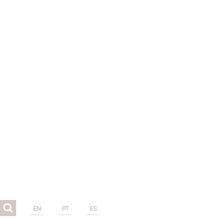
EN
PT
ES