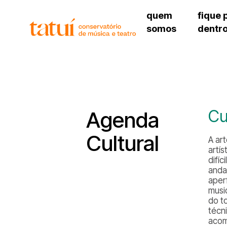
quem
fique 
somos
dentr
histórico
agenda cultural
governança
calendário escolar
unidades e setores
programas de conc
regimento escolar
revistas digitais
corpo docente
espaço estudantil
Cu
Agenda
Cultural
A ar
artís
difí
anda
aper
musi
do t
técni
acom