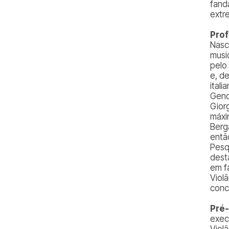
fand
extr
Prof
Nasc
musi
pelo 
e, d
ital
Geno
Gior
máxi
Berg
entã
Pesq
dest
em f
Viol
conc
Pré-
exec
Violã