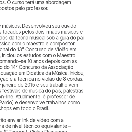
ros. O curso terá uma abordagem
postos pelo professor.
 de músicos. Desenvolveu seu ouvido
s tocados pelos dois irmãos músicos e
udos da teoria musical sob a guia do pai
ssico com o maestro e compositor
cional do 13° Concurso de Violão em
, iniciou os estudos com o Maestro
, formando-se 10 anos depois com as
o do 14° Concurso da Associação
aduação em Didática da Música. Iniciou,
ão e a técnica no violão de 8 cordas.
e janeiro de 2015 e seu trabalho vem
estivais de música do país, palestras
n-line. Atualmente, é professor de
o Pardo) e desenvolve trabalhos como
shops em todo o Brasil.
ão enviar link de vídeo com a
a de nível técnico equivalente –
ma (F.Tarrega); Violão Flamenco: