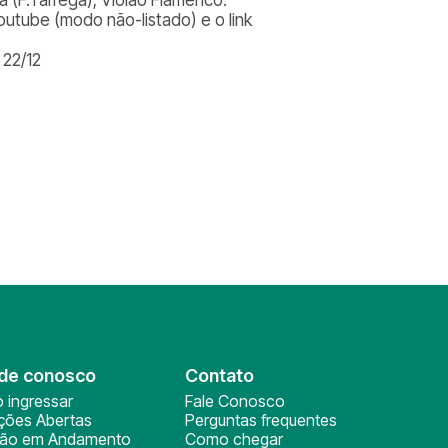
outube (modo não-listado) e o link
 22/12
de conosco
Contato
 ingressar
Fale Conosco
ições Abertas
Perguntas frequentes
ção em Andamento
Como chegar