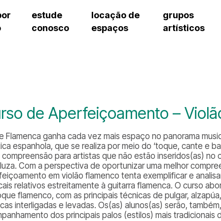
por
estude
locação de
grupos
o
conosco
espaços
artísticos
teatro procópio ferreira
artes cênicas
grupos artísticos de bolsistas
fale cono
salão villa-lobos
música
grupos pedagógicos – sede
pergunta
erto
auditório unidade chiquinha gonzaga
processo seletivo
grupos pedagógicos – polo
como che
orientações para locação
visite o c
equipe té
assessori
rso de Aperfeiçoamento – Viol
trabalhe 
te Flamenca ganha cada vez mais espaço no panorama musica
tica espanhola, que se realiza por meio do ‘
toque
,
cante
e
ba
cil compreensão para artistas que não estão inseridos(as) no
luza. Com a perspectiva de oportunizar uma melhor compre
feiçoamento em violão flamenco tenta exemplificar e analisa
cais relativos estreitamente à guitarra flamenca. O curso abor
oque flamenco, com as principais técnicas de
pulgar, alzapúa
cas interligadas
e
levadas
. Os(as) alunos(as) serão, també
panhamento dos principais
palos
(estilos) mais tradicionai