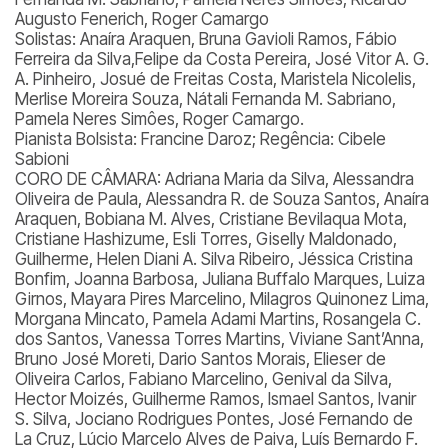
Augusto Fenerich, Roger Camargo
Solistas: Anaíra Araquen, Bruna Gavioli Ramos, Fábio
Ferreira da Silva,
Felipe da Costa Pereira, José Vitor A. G.
A. Pinheiro, Josué de Freitas Costa, Maristela Nicolelis,
Merlise Moreira Souza, Nátali Fernanda M. Sabriano,
Pamela Neres Simôes, Roger Camargo.
Pianista Bolsista: Francine Daroz; Regência: Cibele
Sabioni
CORO DE CÂMARA: Adriana Maria da Silva, Alessandra
Oliveira de Paula, Alessandra R. de Souza Santos, Anaíra
Araquen, Bobiana M. Alves, Cristiane Bevilaqua Mota,
Cristiane Hashizume, Esli Torres, Giselly Maldonado,
Guilherme, Helen Diani A. Silva Ribeiro, Jéssica Cristina
Bonfim, Joanna Barbosa, Juliana Buffalo Marques, Luiza
Girnos, Mayara Pires Marcelino, Milagros Quinonez Lima,
Morgana Mincato, Pamela Adami Martins, Rosangela C.
dos Santos, Vanessa Torres Martins, Viviane Sant’Anna,
Bruno José Moreti, Dario Santos Morais, Elieser de
Oliveira Carlos, Fabiano Marcelino, Genival da Silva,
Hector Moizés, Guilherme Ramos, Ismael Santos, Ivanir
S. Silva, Jociano Rodrigues Pontes, José Fernando de
La Cruz, Lúcio Marcelo Alves de Paiva, Luís Bernardo F.