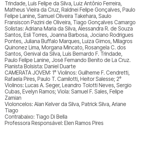
Trindade, Luís Felipe da Silva, Luiz Antônio Ferreira,
Matheus Vieira da Cruz, Raldnei Felipe Gonçalves, Paulo
Felipe Lanine, Samuel Oliveira Takehara, Saulo
Fransiscon Pazini de Oliveira, Tiago Gonçalves Camargo
Solistas: Adriana Maria da Silva, Alessandra R. de Souza
Santos, Esli Torres, Joanna Barbosa, Jociano Rodrigues
Pontes, Juliana Buffalo Marques, Luiza Girnos, Milagros
Quinonez Lima, Morgana Mincato, Rosangela C. dos
Santos, Genival da Silva, Luís Bernardo F. Trindade,
Paulo Felipe Lanine, José Fernando Benito de La Cruz.
Pianista Bolsista: Daniel Duarte
CAMERATA JOVEM: 1° Violinos: Guilheme F. Cendretti,
Rafaela Pires, Paulo T. Camilotti, Heitor Salesse; 2°
Violinos: Lucas A. Seger, Leandro Tolotti Neves, Sergio
Cubas, Evelyn Ramos; Viola: Samuel F. Sales, Felipe
Zamian
Violoncelos: Alan Kelver da Silva, Patrick Silva, Ariane
Tiago
Contrabaixo: Tiago Di Bella
Professora Responsável: Elen Ramos Pires