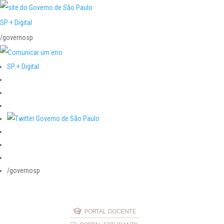
SP + Digital
/governosp
SP + Digital
/governosp
PORTAL DOCENTE