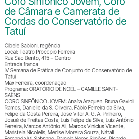
Coro Sinfônico Jovem, Coro
de Câmara e Camerata de
Cordas do Conservatório de
Tatuí
Cibele Sabioni, regência
Local: Teatro Procópio Ferreira
Rua São Bento, 415 – Centro
Entrada franca
IV Semana de Prática de Conjunto do Conservatório de
Tatuí
Max Ferreira, coordenação
Programa: ORATÓRIO DE NOËL – CAMILLE SAINT-
SAËNS
CORO SINFÔNICO JOVEM: Anaíra Araquen, Bruna Gavioli
Ramos, Danielle da S. Oliveira, Fábio Ferreira da Silva,
Felipe da Costa Pereira, José Vitor A. G. A. Pinheiro,
Josué de Freitas Costa, Luís Felipe da Silva, Luiz Antônio
Ferreira, Marcos Antônio Ali, Marcos Vinicius Vicente,
Maristela Nicolelis, Merlise Moreira Souza, Nátali
Fernanda M. Sabriano, Pamela Neres Simões, Ricardo