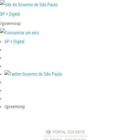
SP + Digital
/governosp
SP + Digital
/governosp
PORTAL DOCENTE